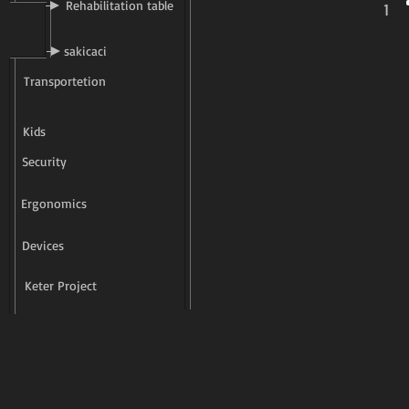
Rehabilitation table
1
sakicaci
Transportetion
Kids
Security
Ergonomics
Devices
Keter Project